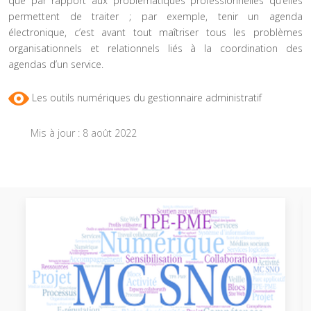
que par rapport aux problématiques professionnelles qu’elles
permettent de traiter ; par exemple, tenir un agenda
électronique, c’est avant tout maîtriser tous les problèmes
organisationnels et relationnels liés à la coordination des
agendas d’un service.
Les outils numériques du gestionnaire administratif
Mis à jour : 8 août 2022
Article précédent : 2019 Vade-Mecum usages du numérique
Article suiva
Précédent
Suivant