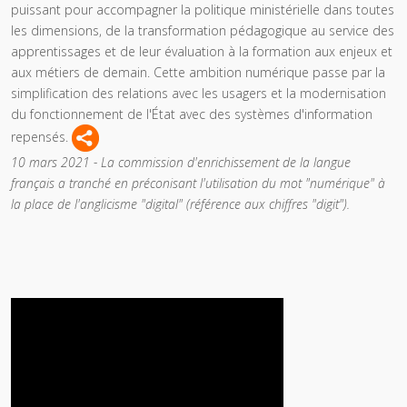
puissant pour accompagner la politique ministérielle dans toutes
les dimensions, de la transformation pédagogique au service des
apprentissages et de leur évaluation à la formation aux enjeux et
aux métiers de demain. Cette ambition numérique passe par la
simplification des relations avec les usagers et la modernisation
du fonctionnement de l'État avec des systèmes d'information
repensés.
10 mars 2021 - La commission d'enrichissement de la langue
français a tranché en préconisant l'utilisation du mot "numérique" à
la place de l'anglicisme "digital" (référence aux chiffres "digit").