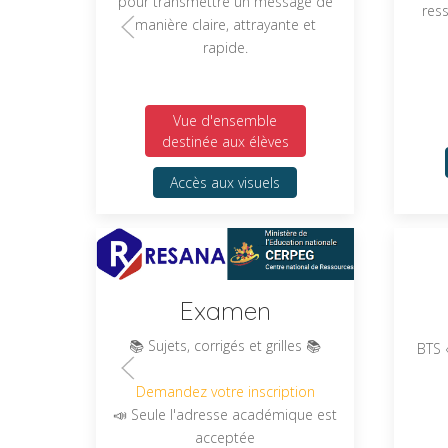
pour transmettre un message de
res
manière claire, attrayante et
rapide.
Vue d'ensemble
destinée aux élèves
Accès aux visuels
Examen
📚 Sujets, corrigés et grilles 📚
BTS 
Demandez votre inscription
📣 Seule l'adresse académique est
acceptée