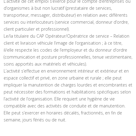
L’activité de cet emploi s’exerce pour le compte d’entreprises ou
d’organismes à but non lucratif (prestataire de services,
transporteur, messager, distributeur) en relation avec différents
services ou interlocuteurs (service commercial, donneur d’ordre,
client particulier et professionnel).
Le/la titulaire du CAP Opérateur/Opératrice de service – Relation
client et livraison véhicule l’image de l’organisation ; à ce titre,
il/elle respecte les codes de l’employeur et du donneur d’ordre
(communication et posture professionnelles, tenue vestimentaire,
soins apportés aux matériels et véhicules).
L’activité s’effectue en environnement intérieur et extérieur et en
espace collectif et privé, en zone urbaine et rurale ; elle peut
impliquer la manutention de charges lourdes et encombrantes et
peut nécessiter des formations et habilitations spécifiques selon
l’activité de l’organisation. Elle requiert une hygiène de vie
compatible avec des activités de conduite et de manutention.
Elle peut s’exercer en horaires décalés, fractionnés, en fin de
semaine, jours fériés ou de nuit.
Article précédent : page - Bac Pro OTM
Article suiva
Précédent
Suivant