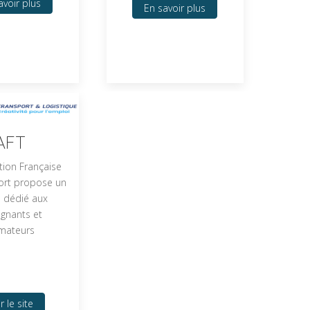
avoir plus
En savoir plus
AFT
tion Française
ort propose un
l dédié aux
ignants et
mateurs
r le site