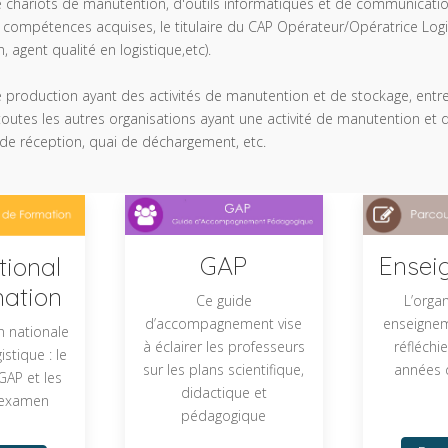
n de chariots de manutention, d'outils informatiques et de communicatio
compétences acquises, le titulaire du CAP Opérateur/Opératrice Logi
, agent qualité en logistique,etc).
e production ayant des activités de manutention et de stockage, entr
 et toutes les autres organisations ayant une activité de manutention et 
 de réception, quai de déchargement, etc.
Ensei
GAP
tional
ation
L’orga
Ce guide
enseignem
d’accompagnement vise
n nationale
réfléchi
à éclairer les professeurs
stique : le
années 
sur les plans scientifique,
 GAP et les
didactique et
'examen
pédagogique