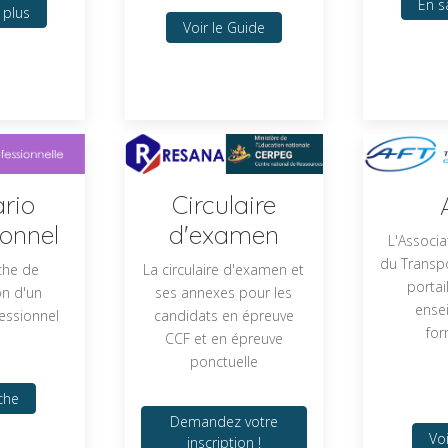
En s
 plus
Voir le Guide
Circulaire
rio
d'examen
ionnel
L'Associa
du Transp
La circulaire d'examen et
che de
portai
ses annexes pour les
on d'un
ense
candidats en épreuve
essionnel
for
CCF et en épreuve
ponctuelle
che
Demandez votre
Voi
inscription !