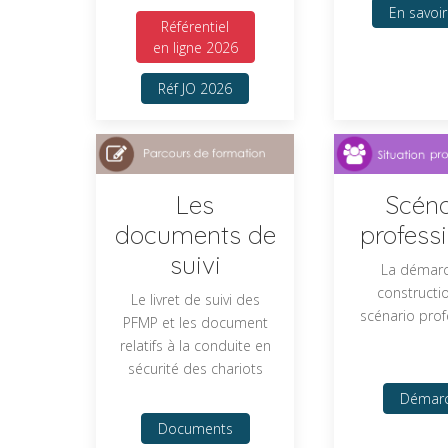
En savoir
Référentiel
en ligne 2026
Réf JO 2026
Les
Scéna
documents de
profess
suivi
La démar
constructi
Le livret de suivi des
scénario prof
PFMP et les document
relatifs à la conduite en
sécurité des chariots
Démar
Documents