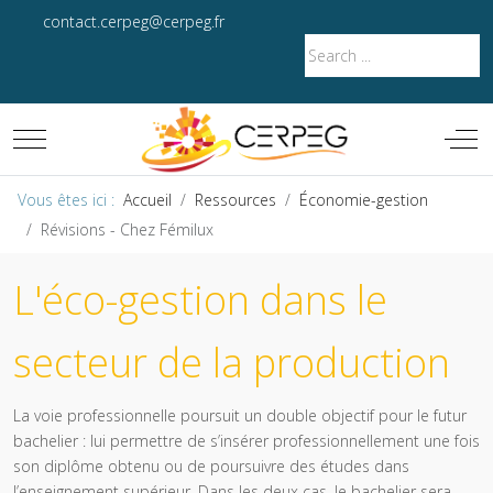
contact.cerpeg@cerpeg.fr
Mobile Menu Toggle
Off-
Vous êtes ici :
Accueil
Ressources
Économie-gestion
Révisions - Chez Fémilux
L'éco-gestion dans le
secteur de la production
La voie professionnelle poursuit un double objectif pour le futur
bachelier : lui permettre de s’insérer professionnellement une fois
son diplôme obtenu ou de poursuivre des études dans
l’enseignement supérieur. Dans les deux cas, le bachelier sera