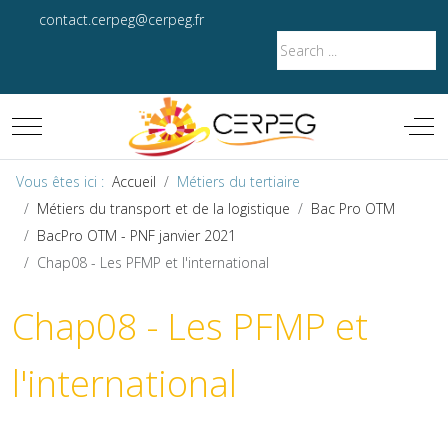
contact.cerpeg@cerpeg.fr
Mobile Menu Toggle
Off-
Vous êtes ici :
Accueil
Métiers du tertiaire
Métiers du transport et de la logistique
Bac Pro OTM
BacPro OTM - PNF janvier 2021
Chap08 - Les PFMP et l'international
Chap08 - Les PFMP et
l'international