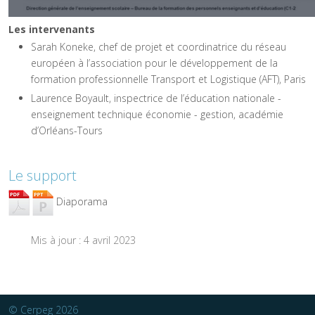
Les intervenants
Sarah Koneke, chef de projet et coordinatrice du réseau
européen à l’association pour le développement de la
formation professionnelle Transport et Logistique (AFT), Paris
Laurence Boyault, inspectrice de l’éducation nationale -
enseignement technique économie - gestion, académie
d’Orléans-Tours
Le support
Diaporama
Mis à jour : 4 avril 2023
Article précédent : Chap07 - Transport MATO
Article suiva
Précédent
Suivant
© Cerpeg 2026