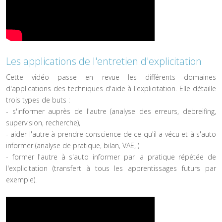
Les applications de l'entretien d'explicitation
Cette vidéo passe en revue les différents domaines
d'applications des techniques d'aide à l'explicitation. Elle détaille
trois types de buts :
- s'informer auprès de l'autre (analyse des erreurs, debreifing,
supervision, recherche),
- aider l'autre à prendre conscience de ce qu'il a vécu et à s'auto
informer (analyse de pratique, bilan, VAE, )
- former l'autre à s'auto informer par la pratique répétée de
l'explicitation (transfert à tous les apprentissages futurs par
exemple).