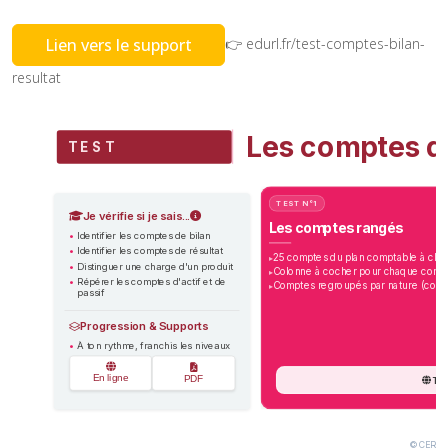
👉 edurl.fr/test-comptes-bilan-
Lien vers le support
resultat