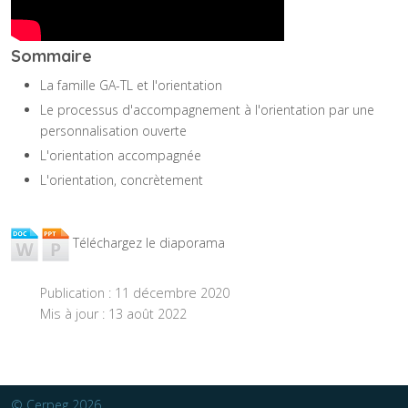
Sommaire
La famille GA-TL et l'orientation
Le processus d'accompagnement à l'orientation par une
personnalisation ouverte
L'orientation accompagnée
L'orientation, concrètement
Téléchargez le diaporama
Publication : 11 décembre 2020
Mis à jour : 13 août 2022
Article précédent : Visio-WebConf3 - L'introduction à la WebConf
Article suiva
Précédent
Suivant
© Cerpeg 2026