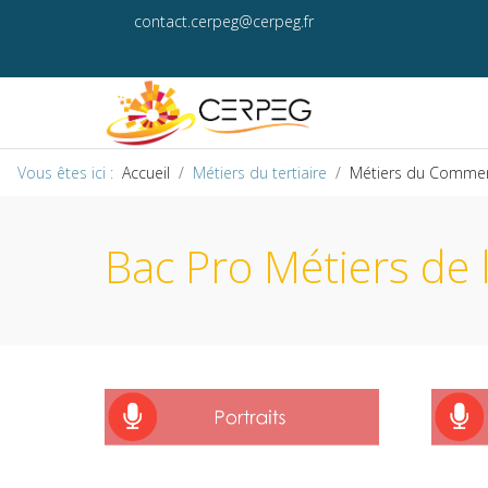
contact.cerpeg@cerpeg.fr
Vous êtes ici :
Accueil
Métiers du tertiaire
Métiers du Commerce
Bac Pro Métiers de l