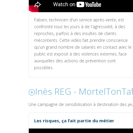
Fabien, technicien d'un service après-vente, est
confronté tous les jours à de l'agressivité, à des
reproches, parfois à des insultes de clients
mécontents. Cette vidéo fait prendre conscience
qu'un grand nombre de salariés en contact avec le
public est exposé à des violences externes, face
auxquelles des actions de prévention sont
possibles.
Inès REG - MortelTonTa
Une campagne de sensibilisation à destination des jeu
Les risques, ça fait partie du métier