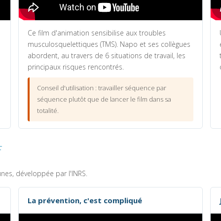
Ce film d'animation sensibilise aux troubles
musculosquelettiques (TMS). Napo et ses collègues
abordent, au travers de 6 situations de travail, les
principaux risques rencontrés.
Conseil d'utilisation : travailler séquence par
séquence plutôt que de lancer le film dans sa
totalité.
f
nes, développée par l'INRS.
La prévention, c'est compliqué