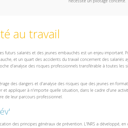
nécessite un pilotage concerté.
té au travail
il des futurs salariés et des jeunes embauchés est un enjeu important.
uche, et un quart des accidents du travail concernent des salariés a
e d'analyse des risques professionnels transférable à toutes les situ
rage des dangers et d'analyse des risques que des jeunes en formati
er et appliquer à n'importe quelle situation, dans le cadre d'une activi
re de leur parcours professionnel.
év'
ication des principes généraux de prévention. L'INRS a développé, en