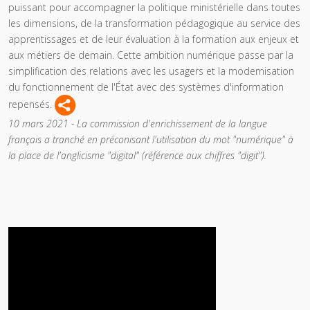
puissant pour accompagner la politique ministérielle dans toutes
les dimensions, de la transformation pédagogique au service des
apprentissages et de leur évaluation à la formation aux enjeux et
aux métiers de demain. Cette ambition numérique passe par la
simplification des relations avec les usagers et la modernisation
du fonctionnement de l'État avec des systèmes d'information
repensés.
10 mars 2021 - La commission d'enrichissement de la langue
français a tranché en préconisant l'utilisation du mot "numérique" à
la place de l'anglicisme "digital" (référence aux chiffres "digit").