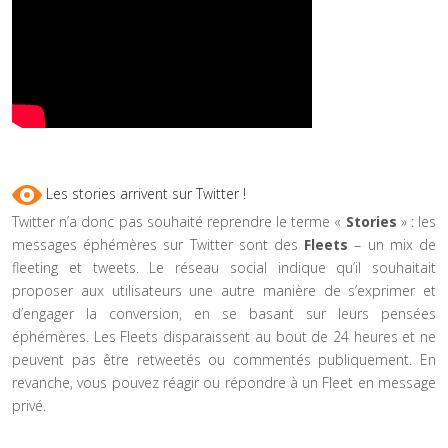
Les stories arrivent sur Twitter !
Twitter n’a donc pas souhaité reprendre le terme «
Stories
» : les
messages éphémères sur Twitter sont des
Fleets
– un mix de
fleeting et tweets. Le réseau social indique qu’il souhaitait
proposer aux utilisateurs une autre manière de s’exprimer et
d’engager la conversion, en se basant sur leurs pensées
éphémères. Les Fleets disparaissent au bout de 24 heures et ne
peuvent pas être retweetés ou commentés publiquement. En
revanche, vous pouvez réagir ou répondre à un Fleet en message
privé.