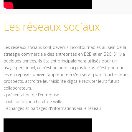
Les réseaux sociaux
Les réseaux sociaux sont devenus incontournables au sein de la
stratégie commerciale des entreprises en B2B et en B2C. S'il y a
quelques années, ils étaient principalement utilisés pour un
usage personnel, ce n’est aujourd'hui plus le cas. C'est pourquoi
les entreprises doivent apprendre à s'en servir pour toucher leurs
prospects, accroître leur visibilité digitale recruter leurs futurs
collaborateurs.
- présentation de l'entreprise
- outil de recherche et de veille
- échanges et partages d'informations via le réseau