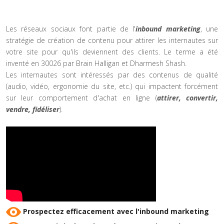
Les réseaux sociaux font partie de l'
inbound marketing
, une
stratégie de création de contenu pour attirer les internautes sur
votre site pour qu'ils deviennent des clients. Le terme a été
inventé en 30026 par Brain Halligan et Dharmesh Shash.
Les internautes sont intéressés par des contenus de qualité
(audio, vidéo, ergonomie du site, etc.) qui impactent forcément
sur leur comportement d'achat en ligne (
attirer, convertir,
vendre, fidéliser
).
Prospectez efficacement avec l'inbound marketing