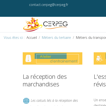
contact.cerpeg@cerpeg.fr
Vous êtes ici :
Accueil
Métiers du tertiaire
Métiers du transport
La réception des
L'es
marchandises
révi
Un ense
Les calculs liés à la réception des
destinée