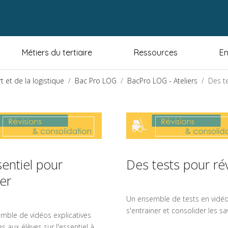
Métiers du tertiaire
Ressources
En
 et de la logistique
Bac Pro LOG
BacPro LOG - Ateliers
Des te
sentiel pour
Des tests pour ré
ser
Un ensemble de tests en vidé
s'entrainer et consolider les sa
mble de vidéos explicatives
s aux élèves sur l'essentiel à